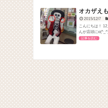
オカザえ
2015/12/7
こんにちは！ 1
んが店頭にo(^_
記事を読む