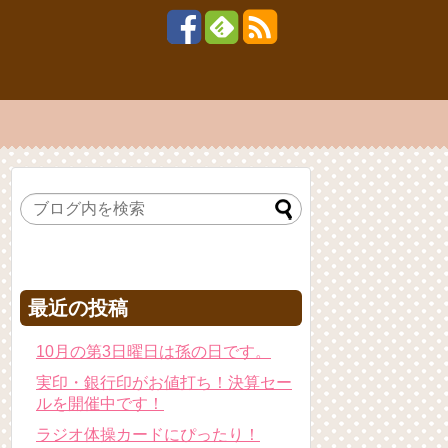
最近の投稿
10月の第3日曜日は孫の日です。
実印・銀行印がお値打ち！決算セー
ルを開催中です！
ラジオ体操カードにぴったり！