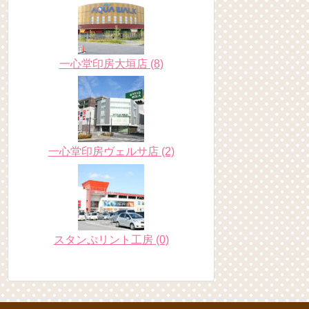
一心堂印房大垣店 (8)
一心堂印房ヴェルサ店 (2)
スタンぷリント工房 (0)