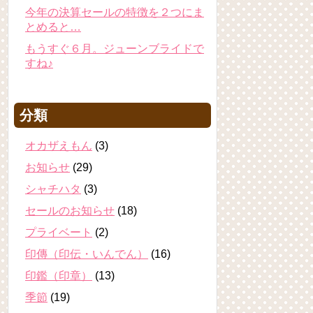
今年の決算セールの特徴を２つにま
とめると…
もうすぐ６月。ジューンブライドで
すね♪
分類
オカザえもん
(3)
お知らせ
(29)
シャチハタ
(3)
セールのお知らせ
(18)
プライベート
(2)
印傳（印伝・いんでん）
(16)
印鑑（印章）
(13)
季節
(19)