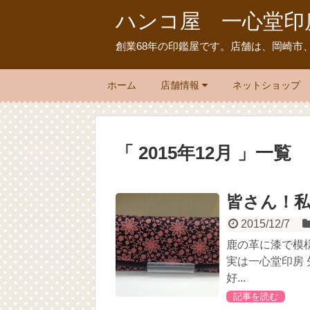
ハンコ屋 一心堂印
創業68年の印鑑屋です。店舗は、岡崎市
ホーム
店舗情報
ネットショップ
「 2015年12月 」一覧
皆さん！
2015/12/7
鹿の革に漆で模
実は一心堂印房
好...
記事を読む