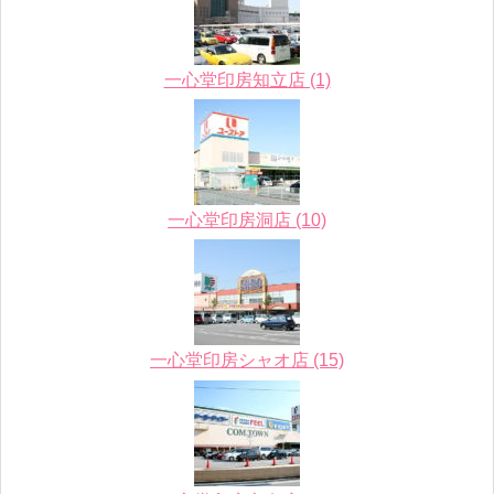
一心堂印房知立店 (1)
一心堂印房洞店 (10)
一心堂印房シャオ店 (15)