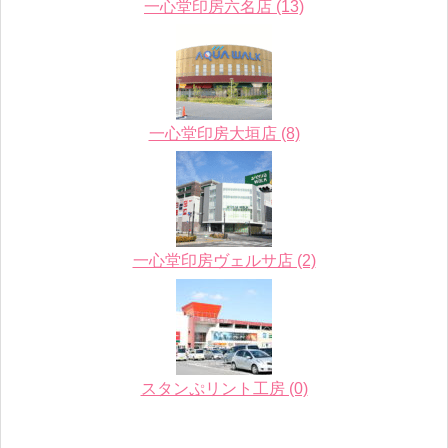
一心堂印房六名店 (13)
一心堂印房大垣店 (8)
一心堂印房ヴェルサ店 (2)
スタンぷリント工房 (0)