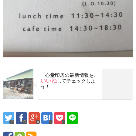
一心堂印房の最新情報を、
いいね
してチェックしよ
う！
0
0
0