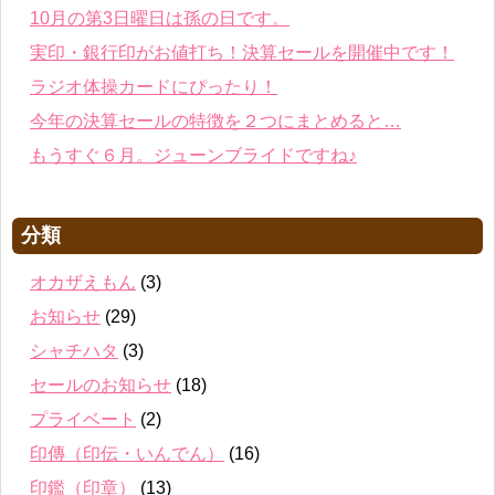
10月の第3日曜日は孫の日です。
実印・銀行印がお値打ち！決算セールを開催中です！
ラジオ体操カードにぴったり！
今年の決算セールの特徴を２つにまとめると…
もうすぐ６月。ジューンブライドですね♪
分類
オカザえもん
(3)
お知らせ
(29)
シャチハタ
(3)
セールのお知らせ
(18)
プライベート
(2)
印傳（印伝・いんでん）
(16)
印鑑（印章）
(13)