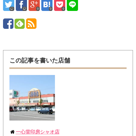
0
0
0
この記事を書いた店舗
一心堂印房シャオ店