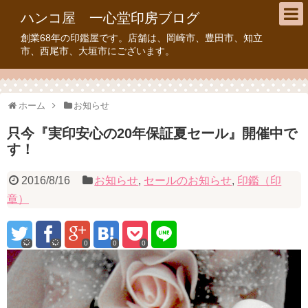
ハンコ屋 一心堂印房ブログ
創業68年の印鑑屋です。店舗は、岡崎市、豊田市、知立
市、西尾市、大垣市にございます。
ホーム
お知らせ
只今『実印安心の20年保証夏セール』開催中で
す！
2016/8/16
お知らせ
,
セールのお知らせ
,
印鑑（印
章）
0
0
0