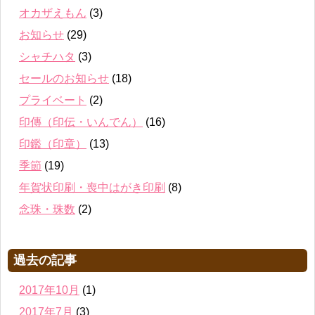
オカザえもん
(3)
お知らせ
(29)
シャチハタ
(3)
セールのお知らせ
(18)
プライベート
(2)
印傳（印伝・いんでん）
(16)
印鑑（印章）
(13)
季節
(19)
年賀状印刷・喪中はがき印刷
(8)
念珠・珠数
(2)
過去の記事
2017年10月
(1)
2017年7月
(3)