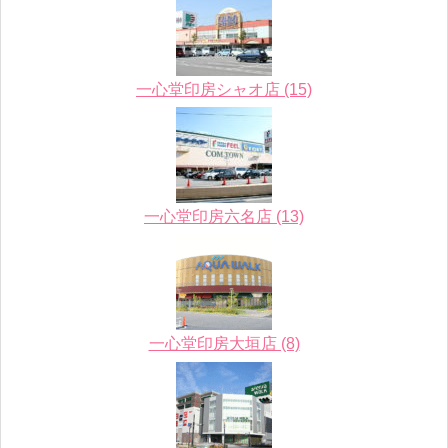
一心堂印房シャオ店 (15)
一心堂印房六名店 (13)
一心堂印房大垣店 (8)