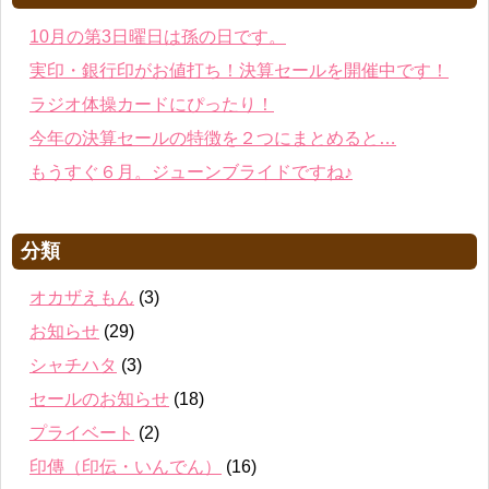
10月の第3日曜日は孫の日です。
実印・銀行印がお値打ち！決算セールを開催中です！
ラジオ体操カードにぴったり！
今年の決算セールの特徴を２つにまとめると…
もうすぐ６月。ジューンブライドですね♪
分類
オカザえもん
(3)
お知らせ
(29)
シャチハタ
(3)
セールのお知らせ
(18)
プライベート
(2)
印傳（印伝・いんでん）
(16)