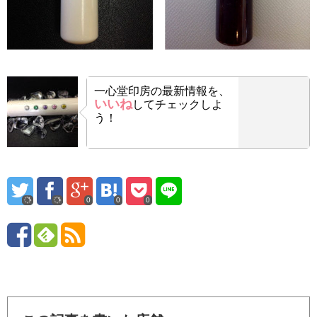
一心堂印房の最新情報を、
いいね
してチェックしよ
う！
0
0
0