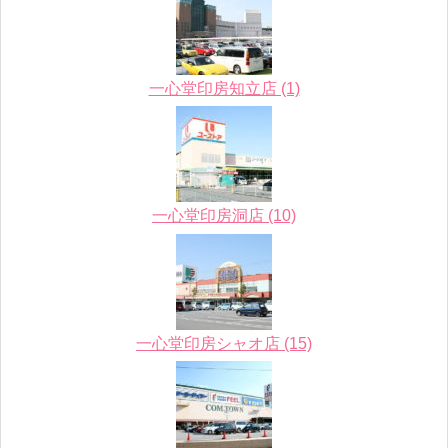
一心堂印房知立店 (1)
一心堂印房洞店 (10)
一心堂印房シャオ店 (15)