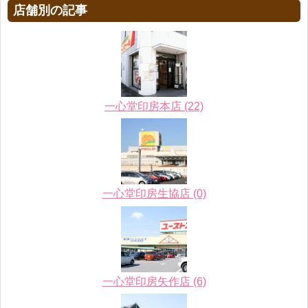
店舗別の記事
一心堂印房本店 (22)
一心堂印房生協店 (0)
一心堂印房矢作店 (6)