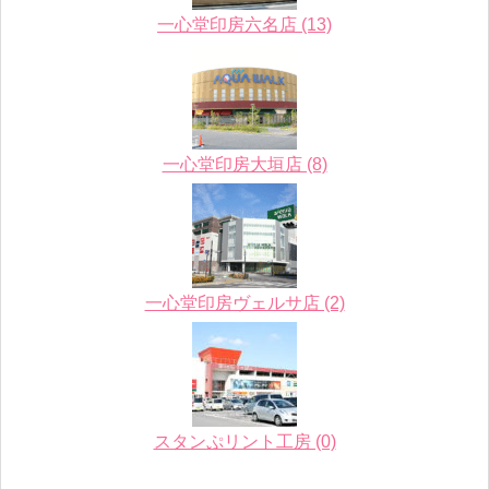
一心堂印房六名店 (13)
一心堂印房大垣店 (8)
一心堂印房ヴェルサ店 (2)
スタンぷリント工房 (0)