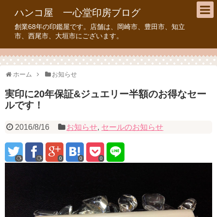
ハンコ屋 一心堂印房ブログ
創業68年の印鑑屋です。店舗は、岡崎市、豊田市、知立
市、西尾市、大垣市にございます。
ホーム
お知らせ
実印に20年保証&ジュエリー半額のお得なセー
ルです！
2016/8/16
お知らせ
,
セールのお知らせ
0
0
0