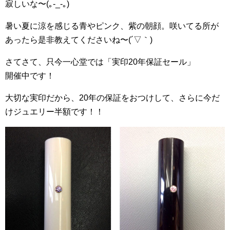
寂しいな〜(｡-_-｡)
暑い夏に涼を感じる青やピンク、紫の朝顔。咲いてる所が
あったら是非教えてくださいね〜(´▽｀)
さてさて、只今一心堂では「実印20年保証セール」
開催中です！
大切な実印だから、20年の保証をおつけして、さらに今だ
けジュエリー半額です！！